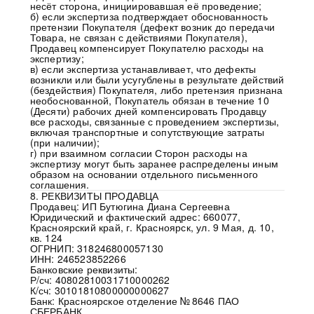
несёт сторона, инициировавшая её проведение;
б) если экспертиза подтверждает обоснованность
претензии Покупателя (дефект возник до передачи
Товара, не связан с действиями Покупателя),
Продавец компенсирует Покупателю расходы на
экспертизу;
в) если экспертиза устанавливает, что дефекты
возникли или были усугублены в результате действий
(бездействия) Покупателя, либо претензия признана
необоснованной, Покупатель обязан в течение 10
(Десяти) рабочих дней компенсировать Продавцу
все расходы, связанные с проведением экспертизы,
включая транспортные и сопутствующие затраты
(при наличии);
г) при взаимном согласии Сторон расходы на
экспертизу могут быть заранее распределены иным
образом на основании отдельного письменного
соглашения.
8. РЕКВИЗИТЫ ПРОДАВЦА
Продавец: ИП Бутюгина Диана Сергеевна
Юридический и фактический адрес: 660077,
Красноярский край, г. Красноярск, ул. 9 Мая, д. 10,
кв. 124
ОГРНИП: 318246800057130
ИНН: 246523852266
Банковские реквизиты:
Р/сч: 40802810031710000262
К/сч: 30101810800000000627
Банк: Красноярское отделение № 8646 ПАО
СБЕРБАНК