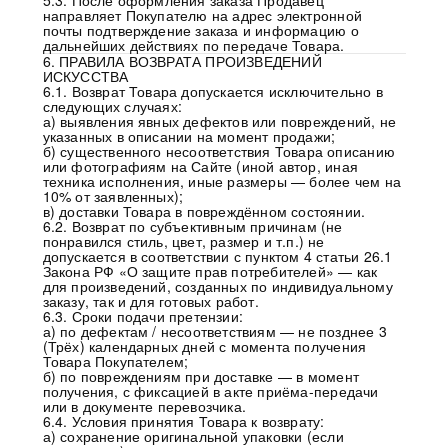
5.3. После оформления заказа Продавец
направляет Покупателю на адрес электронной
почты подтверждение заказа и информацию о
дальнейших действиях по передаче Товара.
6. ПРАВИЛА ВОЗВРАТА ПРОИЗВЕДЕНИЙ
ИСКУССТВА
6.1. Возврат Товара допускается исключительно в
следующих случаях:
а) выявления явных дефектов или повреждений, не
указанных в описании на момент продажи;
б) существенного несоответствия Товара описанию
или фотографиям на Сайте (иной автор, иная
техника исполнения, иные размеры — более чем на
10% от заявленных);
в) доставки Товара в повреждённом состоянии.
6.2. Возврат по субъективным причинам (не
понравился стиль, цвет, размер и т.п.) не
допускается в соответствии с пунктом 4 статьи 26.1
Закона РФ «О защите прав потребителей» — как
для произведений, созданных по индивидуальному
заказу, так и для готовых работ.
6.3. Сроки подачи претензии:
а) по дефектам / несоответствиям — не позднее 3
(Трёх) календарных дней с момента получения
Товара Покупателем;
б) по повреждениям при доставке — в момент
получения, с фиксацией в акте приёма-передачи
или в документе перевозчика.
6.4. Условия принятия Товара к возврату:
а) сохранение оригинальной упаковки (если