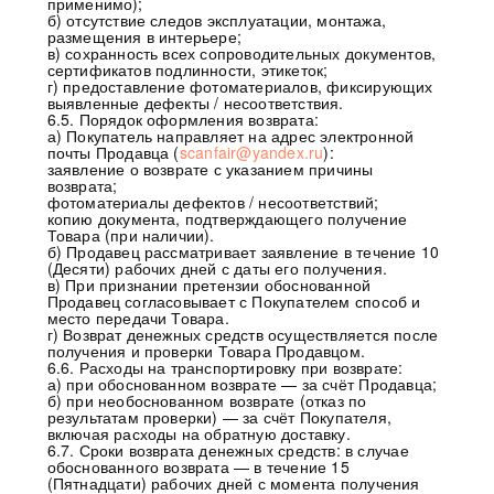
применимо);
б) отсутствие следов эксплуатации, монтажа,
размещения в интерьере;
в) сохранность всех сопроводительных документов,
сертификатов подлинности, этикеток;
г) предоставление фотоматериалов, фиксирующих
выявленные дефекты / несоответствия.
6.5. Порядок оформления возврата:
а) Покупатель направляет на адрес электронной
почты Продавца (
scanfair@yandex.ru
):
заявление о возврате с указанием причины
возврата;
фотоматериалы дефектов / несоответствий;
копию документа, подтверждающего получение
Товара (при наличии).
б) Продавец рассматривает заявление в течение 10
(Десяти) рабочих дней с даты его получения.
в) При признании претензии обоснованной
Продавец согласовывает с Покупателем способ и
место передачи Товара.
г) Возврат денежных средств осуществляется после
получения и проверки Товара Продавцом.
6.6. Расходы на транспортировку при возврате:
а) при обоснованном возврате — за счёт Продавца;
б) при необоснованном возврате (отказ по
результатам проверки) — за счёт Покупателя,
включая расходы на обратную доставку.
6.7. Сроки возврата денежных средств: в случае
обоснованного возврата — в течение 15
(Пятнадцати) рабочих дней с момента получения