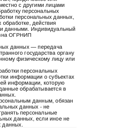
местно с другими лицами
бработку персональных
ботки персональных данных,
 обработке, действия
ми данными. Индивидуальный
евна ОГРНИП
ьных данных — передача
транного государства органу
анному физическому лицу или
бработки персональных
отки информации о субъектах
сей информации, которую
данные обрабатывается в
анных.
ерсональным данным, обязан
льных данных - не
странять персональные
ьных данных, если иное не
 данных.