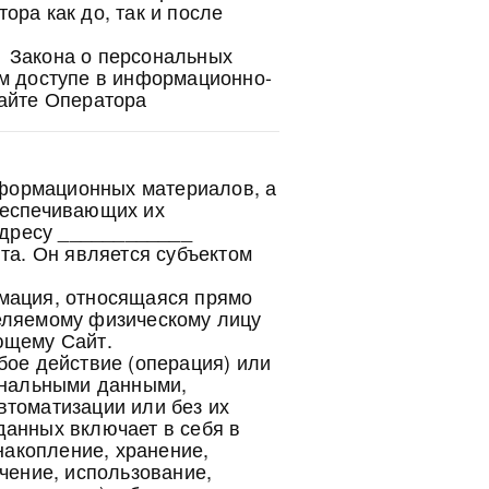
ора как до, так и после
.1 Закона о персональных
ом доступе в информационно-
сайте Оператора
информационных материалов, а
беспечивающих их
адресу ____________
та. Он является субъектом
мация, относящаяся прямо
еляемому физическому лицу
ющему Сайт.
бое действие (операция) или
сональными данными,
втоматизации или без их
данных включает в себя в
 накопление, хранение,
чение, использование,