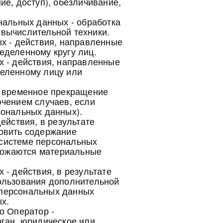
ие, доступ), обезличивание,
нальных данных - обработка
вычислительной техники.
х - действия, направленные
еделенному кругу лиц.
х - действия, направленные
еленному лицу или
- временное прекращение
ючением случаев, если
сональных данных).
ействия, в результате
овить содержание
системе персональных
чтожаются материальные
 - действия, в результате
ользования дополнительной
персональных данных
х.
о Оператор -
рган, юридическое или