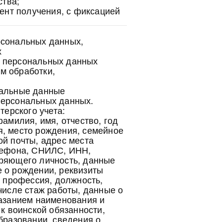
ства;
ент получения, с фиксацией
рсональных данных,
х
х персональных данных
м обработки,
нальные данные
персональных данных.
терского учета:
фамилия, имя, отчество, год
я, место рождения, семейное
ой почты, адрес места
елефона, СНИЛС, ИНН,
еряющего личность, данные
 о рождении, реквизиты
, профессия, должность,
числе стаж работы, данные о
казанием наименования и
 к воинской обязанности,
бразовании, сведения о