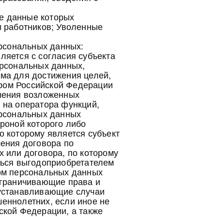
ые данные которых
и работников; Уволенные
ерсональных данных:
яется с согласия субъекта
ерсональных данных,
ма для достижения целей,
ром Российской Федерации
нения возложенных
 на оператора функций,
ерсональных данных
роной которого либо
 которому является субъект
ения договора по
 или договора, по которому
ться выгодоприобретателем
ом персональных данных
ограничивающие права и
 устанавливающие случаи
еннолетних, если иное не
ской Федерации, а также