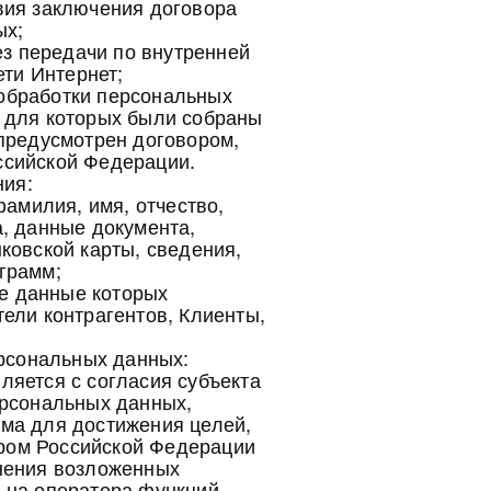
вия заключения договора
ых;
ез передачи по внутренней
ети Интернет;
к обработки персональных
 для которых были собраны
предусмотрен договором,
ссийской Федерации.
ния:
фамилия, имя, отчество,
, данные документа,
ковской карты, сведения,
грамм;
ые данные которых
ели контрагентов, Клиенты,
ерсональных данных:
яется с согласия субъекта
ерсональных данных,
ма для достижения целей,
ром Российской Федерации
нения возложенных
 на оператора функций,