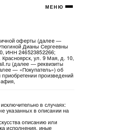
МЕНЮ
личной оферты (далее —
утюгиной Дианы Сергеевны
0, ИНН 246523852266;
Красноярск, ул. 9 Мая, д. 10,
ail.ru (далее — реквизиты
далее — «Покупатель») об
и приобретении произведений
рафия,
 исключительно в случаях:
е указанных в описании на
скусства описанию или
ка исполнения, иные