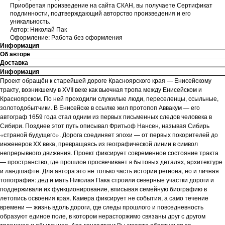
Приобретая произведение на сайта СКАН, вы получаете Сертификат
подлинности, подтверждающий авторство произведения и его
уникальность.
Автор: Николай Пак
Оформление: Работа без оформления
Информация
Об авторе
Доставка
Информация
Проект обращён к старейшей дороге Красноярского края — Енисейскому
тракту, возникшему в XVII веке как вьючная тропа между Енисейском и
Красноярском. По ней проходили служилые люди, переселенцы, ссыльные,
золотодобытчики. В Енисейске в ссылке жил протопоп Аввакум — его
автограф 1659 года стал одним из первых письменных следов человека в
Сибири. Позднее этот путь описывал Фритьоф Нансен, называя Сибирь
«страной будущего». Дорога соединяет эпохи — от первых покорителей до
инженеров XX века, превращаясь из географической линии в символ
непрерывного движения. Проект фиксирует современное состояние тракта
— пространство, где прошлое просвечивает в бытовых деталях, архитектуре
и ландшафте. Для автора это не только часть истории региона, но и личная
топография: дед и мать Николая Пака строили северные участки дороги и
поддерживали их функционирование, вписывая семейную биографию в
летопись освоения края. Камера фиксирует не события, а само течение
времени — жизнь вдоль дороги, где следы прошлого и повседневность
образуют единое поле, в котором нерасторжимо связаны друг с другом
трагичное и обыденное. Арт-консалтинг Вы можете обратиться за