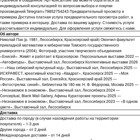
индивидуальной консультацией по вопросам выбора и покупки
произведений.Telegram+79852754243 Предварительный просмотр и
примерка Доступна платная услуга предварительного просмотра работ, а
также примерка в интерьер. Доставка по вашему адресу. Стоимость услуги
рассчитывается индивидуально. Для оформления услуги свяжитесь с нами.
Об авторе
Николай Пак (р. 1981, Лесосибирск, Красноярский край) Окончил факультет
прикладной математики и кибернетики Томского государственного
университета (2004). Фотограф, участник творческого объединения
«Енисей». Живёт и работает в Красноярске. Персональные выставки 2022 —
«Автофигуры», Выставочный зал, Лесосибирск Коллективные выставки 2026
— «Наш сибирский культурный код», Выставочный зал, Лесосибирск 2025 —
ИСКРАФЕСТ, креативный кластер «Квадрат», Красноярск 2025 — «Моя
Россия», Выставочный зал, Енисейск, Красноярский край 2025 —
«Фотострелка: синий», библиотека № 180 им. Н. Ф. Фёдорова, Москва 2025 —
«Незнакомое в знакомом», Выставочный зал, Лесосибирск 2024 —
Conceptual, Blank Wall Gallery, Афины Кураторские проекты 2025 —
«Незнакомое в знакомом», Выставочный зал, Лесосибирск 2023 — «В одном
цвете», Выставочный зал, Лесосибирск
Доставка
Доставка по городу (в случае нахождения работы на терриитории
покупателя) – 1-3 дня
Другие города – от 2 дней
Международные доставки – от 14 дней