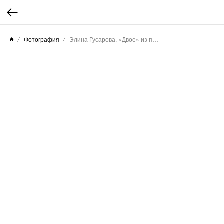
Фотография
Элина Гусарова, «Двое» из проекта «Край причудливых скал», 2025