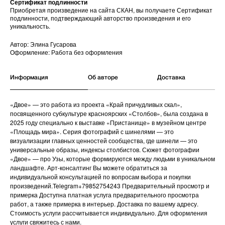
Сертификат подлинности
Приобретая произведение на сайта СКАН, вы получаете Сертификат
подлинности, подтверждающий авторство произведения и его
уникальность.
Автор: Элина Гусарова
Оформление: Работа без оформления
Информация
Об авторе
Доставка
«Двое» — это работа из проекта «Край причудливых скал»,
посвященного субкультуре красноярских «Столбов», была создана в
2025 году специально к выставке «Пристанище» в музейном центре
«Площадь мира». Серия фотографий с шинелями — это
визуализации главных ценностей сообщества, где шинели — это
универсальные образы, индексы столбистов. Сюжет фотографии
«Двое» — про Узы, которые формируются между людьми в уникальном
ландшафте. Арт-консалтинг Вы можете обратиться за
индивидуальной консультацией по вопросам выбора и покупки
произведений.Telegram+79852754243 Предварительный просмотр и
примерка Доступна платная услуга предварительного просмотра
работ, а также примерка в интерьер. Доставка по вашему адресу.
Стоимость услуги рассчитывается индивидуально. Для оформления
услуги свяжитесь с нами.