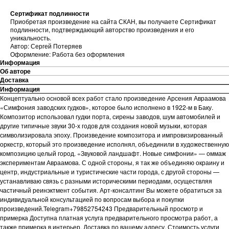
Сертификат подлинности
Приобретая произведение на сайта СКАН, вы получаете Сертификат
подлинности, подтверждающий авторство произведения и его
уникальность.
Автор: Сергей Потеряев
Оформление: Работа без оформления
Информация
Об авторе
Доставка
Информация
Концептуально основой всех работ стало произведение Арсения Авраамова
«Симфония заводских гудков», которое было исполнено в 1922-м в Баку.
Композитор использовал гудки порта, сирены заводов, шум автомобилей и
другие типичные звуки 30-х годов для создания новой музыки, которая
символизировала эпоху. Произведение композитора и импровизированный
оркестр, который это произведение исполнял, объединили в художественную
композицию целый город. «Звуковой ландшафт. Новые симфонии» — оммаж
экспериментам Авраамова. С одной стороны, я так же объединяю окраину и
центр, индустриальные и туристические части города, с другой стороны —
устанавливаю связь с разными историческими периодами, осуществляя
частичный реинэктмент события. Арт-консалтинг Вы можете обратиться за
индивидуальной консультацией по вопросам выбора и покупки
произведений.Telegram+79852754243 Предварительный просмотр и
примерка Доступна платная услуга предварительного просмотра работ, а
также примерка в интерьер. Доставка по вашему адресу. Стоимость услуги