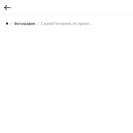
Фотография
Сергей Потеряев, Из проекта «Звуковой ландшафт. Норильская симфония», 2025