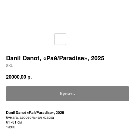
Danil Danot, «Рай/Paradise», 2025
SKU:
20000,00
р.
Купить
Danil Danot «Рай/Paradise», 2025
бумага, аэрозольная краска
61×81 см
1/200