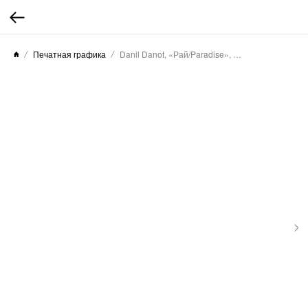
Печатная графика
Danil Danot, «Рай/Paradise», 2025