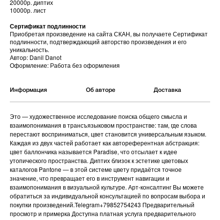
20000р. диптих
10000р. лист
Сертификат подлинности
Приобретая произведение на сайта СКАН, вы получаете Сертификат
подлинности, подтверждающий авторство произведения и его
уникальность.
Автор: Danil Danot
Оформление: Работа без оформления
Информация
Об авторе
Доставка
Это — художественное исследование поиска общего смысла и
взаимопонимания в трансъязыковом пространстве: там, где слова
перестают восприниматься, цвет становится универсальным языком.
Каждая из двух частей работает как автореферентная абстракция:
цвет баллончика называется Paradise, что отсылает к идее
утопического пространства. Диптих близок к эстетике цветовых
каталогов Pantone — в этой системе цвету придаётся точное
значение, что превращает его в инструмент навигации и
взаимопонимания в визуальной культуре. Арт-консалтинг Вы можете
обратиться за индивидуальной консультацией по вопросам выбора и
покупки произведений.Telegram+79852754243 Предварительный
просмотр и примерка Доступна платная услуга предварительного