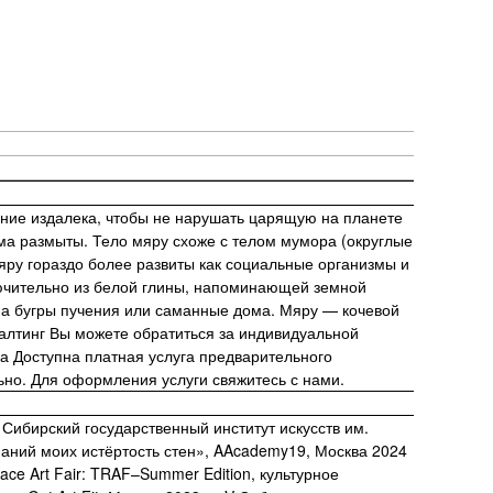
ние издалека, чтобы не нарушать царящую на планете
а размыты. Тело мяру схоже с телом мумора (округлые
мяру гораздо более развиты как социальные организмы и
лючительно из белой глины, напоминающей земной
на бугры пучения или саманные дома. Мяру — кочевой
салтинг Вы можете обратиться за индивидуальной
а Доступна платная услуга предварительного
ьно. Для оформления услуги свяжитесь с нами.
 Сибирский государственный институт искусств им.
наний моих истёртость стен», AAcademy19, Москва 2024
ce Art Fair: TRAF–Summer Edition, культурное