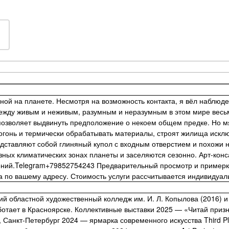
й на планете. Несмотря на возможность контакта, я вёл наблюде
ежду живым и неживым, разумным и неразумным в этом мире весьм
то позволяет выдвинуть предположение о некоем общем предке. Но 
огонь и термически обрабатывать материалы, строят жилища иск
едставляют собой глиняный купол с входным отверстием и похожи 
зных климатических зонах планеты и заселяются сезонно. Арт-кон
ений.Telegram+79852754243 Предварительный просмотр и примерк
ка по вашему адресу. Стоимость услуги рассчитывается индивидуал
ий областной художественный колледж им. И. Л. Копылова (2016) и
ботает в Красноярске. Коллективные выставки 2025 — «Читай приз
Санкт-Петербург 2024 — ярмарка современного искусства Third Pla