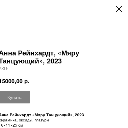
Анна Рейнхардт, «Мяру
Танцующий», 2023
SKU:
15000,00
р.
Купить
Анна Рейнхардт «Мяру Танцующий», 2023
керамика, оксиды, глазури
16×11×25 см