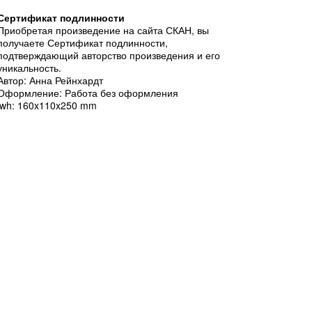
Сертификат подлинности
Приобретая произведение на сайта СКАН, вы
получаете Сертификат подлинности,
подтверждающий авторство произведения и его
уникальность.
Автор: Анна Рейнхардт
Оформление: Работа без оформления
lwh: 160x110x250 mm