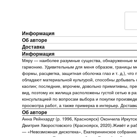
Информация
Об авторе
Доставка
Информация
Мяру — наиболее разумные существа, обнаруженные мно
гармонию. Удивительным для меня образом, границы м
формы, расцветка, защитная оболочка глаз и т. д.), ч
обладают материальной культурой, способны добывать 
каолин; последние, впрочем, довольно примитивны, пр
вид, поэтому их жилища расположены густой сетью в ра
консультацией по вопросам выбора и покупки произвед
просмотра работ, а также примерка в интерьер. Достав
Об авторе
Анна Рейнхардт (р. 1996, Красноярск) Окончила Иркутск
Дмитрия Хворостовского (Красноярск, 2020).Живёт и ра
— «Невозможная дискотека», Екатерининское собрание, 