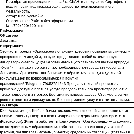
Приобретая произведение на сайта СКАН, вы получаете Сертификат
подлинности, подтверждающий авторство произведения и его
уникальность.
Автор: Юра Адомейко
Оформление: Работа без оформления
lwh: 700x600x600 mm
Информация
Об авторе
Доставка
Информация
Это часть проекта «Оранжерея Лопухова», который посвящён мистическим
превращениям людей и, по сути, представляет собой алхимическую
лабораторию-теплицу, где человек наконец-то становится частью природы.
«Хом 1» — загадочное растение, необходимое для создания «эссенции
Лопухова». Арт-консалтинг Вы можете обратиться за индивидуальной
консультацией по вопросам выбора и покупки
произведений.Telegram+79852754243 Предварительный просмотр и
примерка Доступна платная услуга предварительного просмотра работ, а
также примерка в интерьер. Доставка по вашему адресу. Стоимость услуги
рассчитывается индивидуально. Для оформления услуги свяжитесь с нами.
Об авторе
Юра Адомейко (р. 1991, рабочий посёлок Емельяново, Красноярский край)
Окончил Институт нефти и газа Сибирского федерального университета
(Красноярск). Живёт и работает в Красноярске. Юра Адомейко — художник с
не академическим образованием, работает в направлениях уникальной
графики, паблик арта (муралы, объекты) средовой инсталляции (тотальная