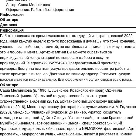
Автор: Саша Мельникова
Оформление: Работа без оформления
Информация
Об авторе
Доставка
Информация
Работа написана во время массового оттока друзей из страны, весной 2022
года, когда каждую неделю кого-то провожаешь и думаешь, что тоже, конечно,
уедешь — за любовью, за мечтой, но остаёшься и занимаешься искусством, а
это и любовь, и мечта. Арт-консалтинг Вы можете обратиться за
индивидуальной консультацией по вопросам выбора и покупки
произведений.Telegram+79852754243 Предварительный просмотр и
примерка Доступна платная услуга предварительного просмотра работ, а
также примерка в интерьер. Доставка по вашему адресу. Стоимость услуги
рассчитывается индивидуально. Для оформления услуги свяжитесь с нами.
Об авторе
Саша Мельникова (р. 1990, Шушенское, Красноярский край) Окончила
Тюменский филиал Уральской государственной архитектурно-
художественной академии (2012), Британскую высшую школу дизайна
(Москва, 2016), Московскую школу фотографии и мультимедиа им. А. Родченко
(2023). Междисциплинарный художник, дизайнер, куратор, создатель
команды и мастерской «Дайте Стену». Участник лаборатории Красноярской
музейной биеннале, арт-резиденции «Выкса», спецпроектов 5-й и 6-й
Уральских индустриальных биеннале, проекта NEMOSKVA, фестивалей «Арт-
проспект», «Морфология улиц», «Карт-бланш». Живёт и работает в Тюмени.