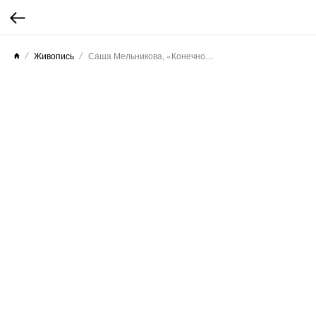
Живопись
Саша Мельникова, «Конечно поеду, но останусь», 2022