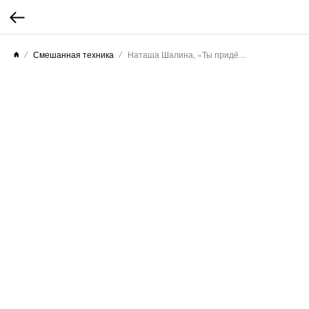
Смешанная техника
Наташа Шалина, «Ты придёшь ко мне на свидание?», 2026