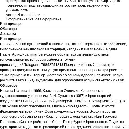
Приобретая произведение на сайта СКАН, вы получаете Сертификат
подлинности, подтверждающий авторство произведения и его
уникальность.
Автор: Наташа Шалина
Оформление: Работа оформлена
Информация
Об авторе
Доставка
Информация
Серия работ на аутентичной вышивке. Тактичное вторжение в изображение,
выполненное неизвестной мастерицей, как дань памяти моей бабушке
Павле. Арт-консалтинг Вы можете обратиться за индивидуальной
консультацией по вопросам выбора и покупки
произведений.Telegram+79852754243 Предварительный просмотр и
примерка Доступна платная услуга предварительного просмотра работ, а
также примерка в интерьер. Доставка по вашему адресу. Стоимость услуги
рассчитывается индивидуально. Для оформления услуги свяжитесь с нами.
Об авторе
Наташа Шалина (р. 1966, Красноярск) Окончила Красноярское
художественное училище им. В. И. Сурикова (1987) и Красноярский
государственный педагогический университет им. В. П. Астафьева (2011). В
1987–1988 годах преподавала в Казачинской детской школе искусств
(Красноярский край). Член Союза художников России. Входит в состав
творческого объединения «Красноярская школа ксилографии Германа
Паштова». Живёт и работает в Санкт-Петербурге и Красноярске. Трудится
куратором-методистом в красноярской Новой художественной школе им. А. Г.