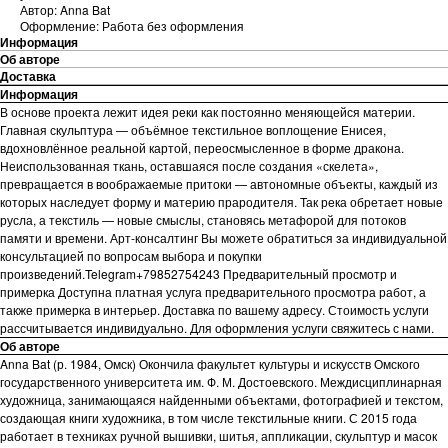
Автор: Anna Bat
Оформление: Работа без оформления
Информация
Об авторе
Доставка
Информация
В основе проекта лежит идея реки как постоянно меняющейся материи.
Главная скульптура — объёмное текстильное воплощение Енисея,
вдохновлённое реальной картой, переосмысленное в форме дракона.
Неиспользованная ткань, оставшаяся после создания «скелета»,
превращается в воображаемые притоки — автономные объекты, каждый из
которых наследует форму и материю прародителя. Так река обретает новые
русла, а текстиль — новые смыслы, становясь метафорой для потоков
памяти и времени. Арт-консалтинг Вы можете обратиться за индивидуальной
консультацией по вопросам выбора и покупки
произведений.Telegram+79852754243 Предварительный просмотр и
примерка Доступна платная услуга предварительного просмотра работ, а
также примерка в интерьер. Доставка по вашему адресу. Стоимость услуги
рассчитывается индивидуально. Для оформления услуги свяжитесь с нами.
Об авторе
Anna Bat (р. 1984, Омск) Окончила факультет культуры и искусств Омского
государственного университета им. Ф. М. Достоевского. Междисциплинарная
художница, занимающаяся найденными объектами, фотографией и текстом,
создающая книги художника, в том числе текстильные книги. С 2015 года
работает в техниках ручной вышивки, шитья, аппликации, скульптур и масок