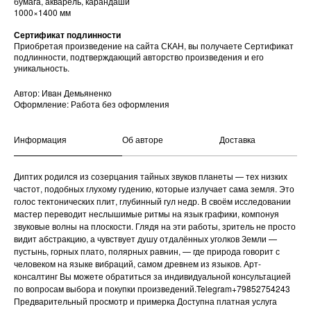
бумага, акварель, карандаши
1000×1400 мм
Сертификат подлинности
Приобретая произведение на сайта СКАН, вы получаете Сертификат
подлинности, подтверждающий авторство произведения и его
уникальность.
Автор: Иван Демьяненко
Оформление: Работа без оформления
Информация
Об авторе
Доставка
Диптих родился из созерцания тайных звуков планеты — тех низких
частот, подобных глухому гудению, которые излучает сама земля. Это
голос тектонических плит, глубинный гул недр. В своём исследовании
мастер переводит неслышимые ритмы на язык графики, компонуя
звуковые волны на плоскости. Глядя на эти работы, зритель не просто
видит абстракцию, а чувствует душу отдалённых уголков Земли —
пустынь, горных плато, полярных равнин, — где природа говорит с
человеком на языке вибраций, самом древнем из языков. Арт-
консалтинг Вы можете обратиться за индивидуальной консультацией
по вопросам выбора и покупки произведений.Telegram+79852754243
Предварительный просмотр и примерка Доступна платная услуга